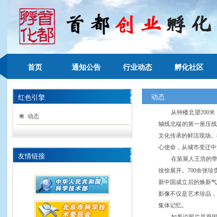
首页
通知公告
行业动态
孵化社区
动态
红色引擎
从钟楼北望200
动态
轴线北端的第一座压线
文化传承的鲜活现场。
心使命，从城市变迁中
友情链接
在策展人王浩的带
徐徐展开。700余张
新中国成立后的焕新
影像不仅是艺术珍品
集体记忆。