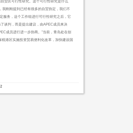
始自贸区可行性研究。这个可行性研究是什么
，我刚刚提到已经有很多的自贸协定，我们不
定服务，这个工作组进行可行性研究之后，它
为了谈判，而是提出建议，由
APEC
成员来决
PEC
成员进行进一步协商。
”
当前，青岛处在创
保税港区实施投资贸易便利化改革，加快建设国
2