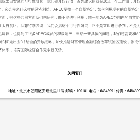
始亚太自贸区的可行性研究，我们要开始行动，首先建议的就是成立一个工作组，开
定，它会带来什么样的经济利益。
APEC
要搞一个自贸协定，如何利用现有的自贸协定
方面，把这些共同方面我们来研究，能不能进行利用，统一地为
APEC
范围内的自贸协
亚太自贸区。我想特别强调，我们说搞这个可行性研究，它不是立即进行谈判，不是
见建议，也得到了很多
APEC
成员的积极响应，当然一些具体的问题，我们还需要和
A
来
”
和
“
走出去
”
相结合的开放战略，加快推进财富管理金融综合改革试验区建设，依托
济体系，培育国际经济合作竞争新优势。
关闭窗口
地址：北京市朝阳区安翔北里11号 邮编：100101 电话：64843991 传真：6484399