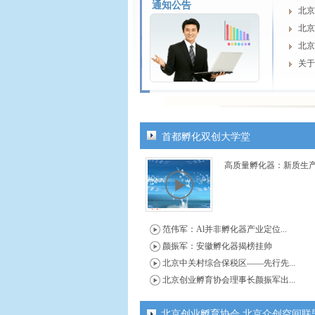
通知公告
北京
北京
北京
关于
关于
北京
关于
关于
首都孵化双创大学堂
守初
高质量孵化器：新质生
关于
北京
北京
关于
范伟军：Al并非孵化器产业定位...
北京
颜振军：安徽孵化器揭榜挂帅
北京中关村综合保税区——先行先...
北京创业孵育协会理事长颜振军出...
北京创业孵育协会 北京众创空间联盟